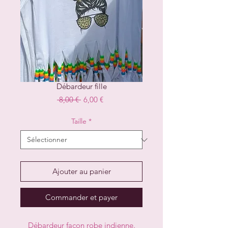
Débardeur fille
Prix
Prix
 8,00 € 
6,00 €
original
promotionnel
Taille
*
Ajouter au panier
Commander et payer
Débardeur façon robe indienne.