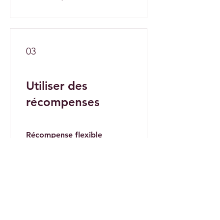
03
Utiliser des
récompenses
Récompense flexible
25 points = 1 € de réduction
Boutique
Facebook
Livraison et retours
À propos
Instagram
Politique de
Contact
TikTok
boutique