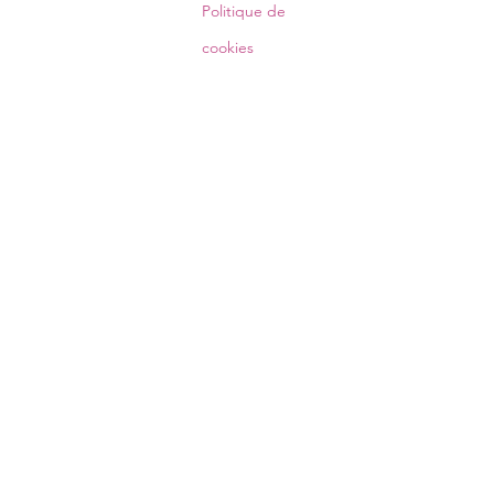
Politique de
cookies
Abonnez-vous à notre liste de
diffusion
S'abonner
© 2023 par Créa Ilayha & Cie / Impression et
personnalisation textile et accessoires