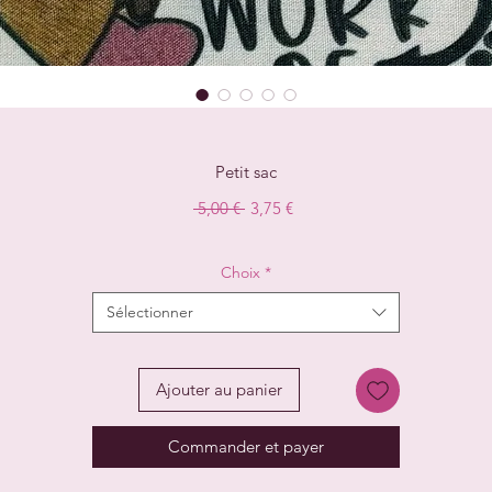
Petit sac
Prix
Prix
 5,00 € 
3,75 €
original
promotionnel
Choix
*
Sélectionner
Ajouter au panier
Commander et payer