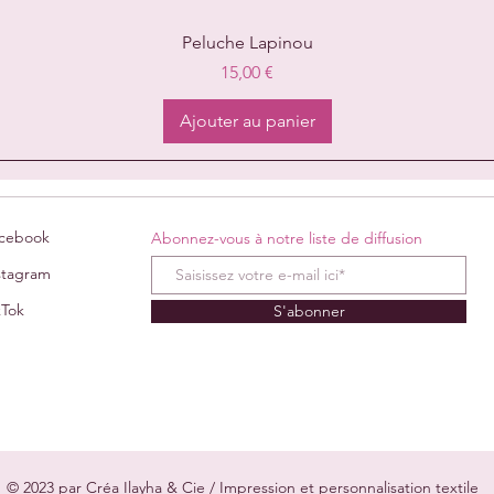
Aperçu rapide
Peluche Lapinou
Prix
15,00 €
Ajouter au panier
cebook
Abonnez-vous à notre liste de diffusion
stagram
kTok
S'abonner
© 2023 par Créa Ilayha & Cie / Impression et personnalisation textile