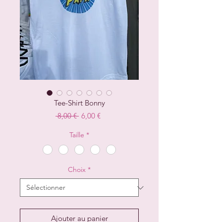
Tee-Shirt Bonny
Prix
Prix
 8,00 € 
6,00 €
original
promotionnel
Taille
*
Choix
*
Ajouter au panier