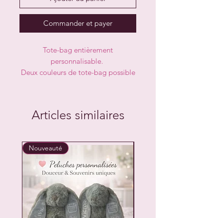
Commander et payer
Tote-bag entièrement
personnalisable.
Deux couleurs de tote-bag possible
: Noir et Blanc
Taille : 35 x 39 cm
Articles similaires
Nouveauté
Prix en baisse